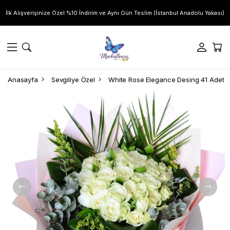
İlk Alışverişinize Özel %10 İndirim ve Aynı Gün Teslim (İstanbul Anadolu Yakası)
Anasayfa
Sevgiliye Özel
White Rose Elegance Desing 41 Adet B