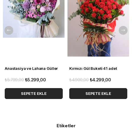
Sade ama etkili bir romantizm isteyenlere
Temiz bir başlangıcı simgelemek isteyenlere
Teşekkür, kutlama veya özür dilemek için
Yeni ev ve yeni iş hediyesi olarak
Doğum günü
,
yıldönümü
veya özel bir güne
Beyazın sade şıklığını sevenlere mükemmel bir seçimdir.
Anastasiya ve Lahana Güller
Kırmızı Gül Buketi 41 adet
₺5.799,00
₺5.299,00
₺4.900,00
₺4.299,00
SEPETE EKLE
SEPETE EKLE
Etiketler