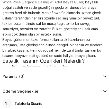
White Rose Elegance Desing 41 Adet Beyaz Güller
, beyazın
doğal asaleti ve sade güzelliğini güçlü bir duruşla bir araya
getiren özel bir bukettir. Markaflower’in alanında uzman çiçek
ustaları tarafından her biri özenle seçilmiş yirmi bir beyaz gül,
tek bir bütün hâlinde saf bir mesaj taşır: temiz bir sevgi,
samimiyet, nezaket ve zarafet. Buket, gösterişten uzak ama
etkisi çok derin olan bir estetik sunar.
Beyaz güllerin en taze formu kullanılarak hazırlanan bu
aranjman, usta çiçekçilerin elinde dengeli bir hacim ve modern
bir siluet kazanır. Hem duygusal hem de zarif tonlar taşıyan bu
tasarım, beyazın naif gücünü en sade hâliyle ortaya çıkarır.
Estetik Tasarım Özellikleri Nelerdir?
Eşit açım formuna sahip taze güller
Hacimli ama sade bir düzen
Yorumlar
(0)
Beyazın tüm saflığını taşıyan modern bir görünüm
Zarif ve temiz bir siluet
Her açıdan dengeli, premium bir sunum
Ödeme Seçenekleri
Bu buket, beyazın hiç eskimeyen zarafetini en saf hâliyle taşır.
Profesyonel Teslimat Deneyimi
Telefonla Sipariş
Markaflower,
White Rose Elegance Desing 41 Adet Beyaz