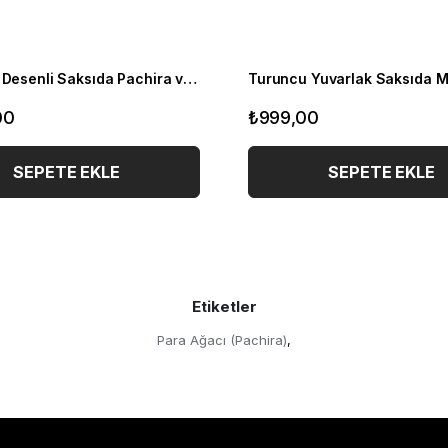
Dekoratif Desenli Saksıda Pachira ve Kırmızı Güller
00
₺999,00
SEPETE EKLE
SEPETE EKLE
Etiketler
Para Ağacı (Pachira)
,