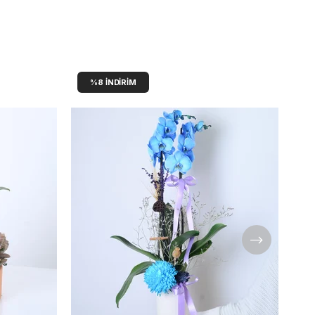
dengeyi de beraberinde getirir.
Para Ağacının Bakımı Nasıl Yapılır?
Para ağacı
, düşük bakım isteyen ama uzun ömürlü bir
%8
İNDIRIM
bitkidir.
Işık:
Dolaylı güneş ışığını sever; direkt güneş
altında kalmamalıdır.
Sulama:
Toprak nemli kalmalı, ancak su
birikmemelidir. Haftada 1–2 kez sulama idealdir.
Sıcaklık:
18–26°C arası ortamlar idealdir.
Bakım İpucu:
Yapraklarını ara sıra nemli bir bezle
silmek, parlaklığını korumasını sağlar.
Doğru koşullarda büyüyen para ağacı, yıl boyunca canlı
kalır ve enerji dengesini korur.
Para Ağacı Hediye Etmek Ne Anlama
Gelir?