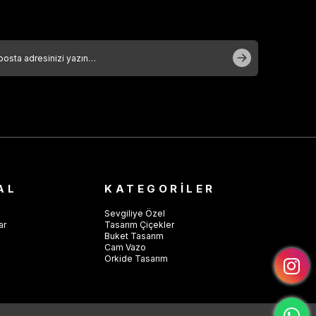
bir araya getiren
Para Ağacını
ister kendinize ister
sevdiklerinize hediye edin, mutluluğu isteyin!
AL
KATEGORİLER
Sevgiliye Özel
ar
Tasarım Çiçekler
Buket Tasarım
Cam Vazo
Orkide Tasarım