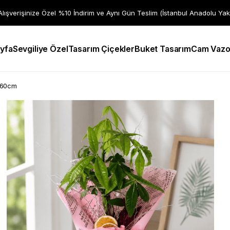
 Alışverişinize Özel %10 İndirim ve Aynı Gün Teslim (İstanbul Anadolu Yak
yfa
Sevgiliye Özel
Tasarım Çiçekler
Buket Tasarım
Cam Vazo
0-60cm