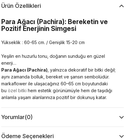
Ürün Özellikleri
Para Ağacı (Pachira): Bereketin ve
Pozitif Enerjinin Simgesi
Yükseklik : 60-65 cm. / Genişlik 15-20 cm
Yeşilin en huzurlu tonu, doğanın sunduğu en güzel
enerji…
Para Ağacı (Pachira)
, yalnızca dekoratif bir bitki değil;
aynı zamanda bolluk, bereket ve şansın sembolüdür.
markaflower ile ulaşacağınız 60–65 cm boyutundaki
bu
özel bitki
hem estetik görünümüyle hem de taşıdığı
anlamla yaşam alanlarınıza pozitif bir dokunuş katar.
Para Ağacı Nedir?
Yorumlar
(0)
Bilimsel adı
Pachira Aquatica
olan
para ağacı
, tropikal
iklimlerde yetişen dayanıklı bir bitkidir.
Ödeme Seçenekleri
Doğal ortamında 15 metreye kadar büyüyebilir, ancak iç