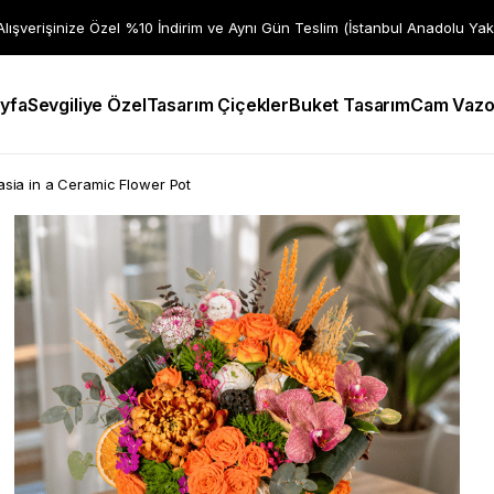
 Alışverişinize Özel %10 İndirim ve Aynı Gün Teslim (İstanbul Anadolu Yak
yfa
Sevgiliye Özel
Tasarım Çiçekler
Buket Tasarım
Cam Vazo
sia in a Ceramic Flower Pot