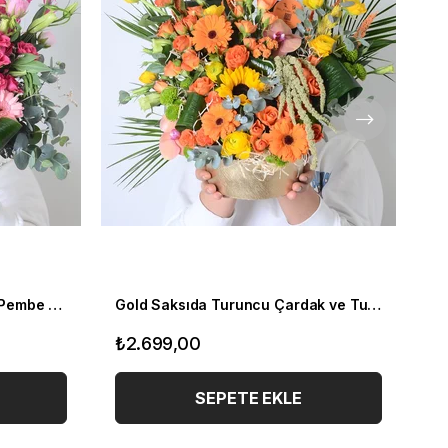
Gold Saksıda Athena Gül ve Pembe Çardaklar
Gold Saksıda Turuncu Çardak ve Turuncu Gerbera
27
₺2.699,00
₺2
SEPETE EKLE