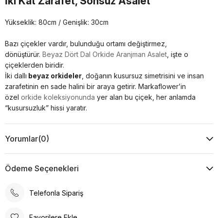
İki Kat Zarafet, Sonsuz Asalet
Yükseklik: 80cm / Genişlik: 30cm
Bazı çiçekler vardır, bulunduğu ortamı değiştirmez,
dönüştürür.
Beyaz Dört Dal Orkide Aranjman Asalet
, işte o
çiçeklerden biridir.
İki dallı
beyaz orkideler
, doğanın kusursuz simetrisini ve insan
zarafetinin en sade halini bir araya getirir. Markaflower’in
özel
orkide koleksiyonunda
yer alan bu çiçek, her anlamda
“kusursuzluk” hissi yaratır.
Beyazın Sessiz Gücü: Orkide
Yorumlar
(0)
Beyaz orkide
,
saflık, zarafet ve sadelik
sembolüdür. İki dallı
formu ise bu anlamı iki katına çıkarır “denge” ve “tamlık”
Ödeme Seçenekleri
duygusunu yansıtır.
Birine beyaz orkide hediye etmek, “içtenliğim ve saygım
Telefonla Sipariş
sonsuz” demenin en estetik yoludur.
Bu nedenle
Beyaz Dört Dal Orkide Aranjman Asalet
, hem
romantik ilişkilerde hem profesyonel ortamlarda en çok tercih
Favorilere Ekle