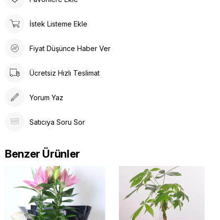
edilen hediye çiçeklerinden biridir.
İstek Listeme Ekle
Markaflower Orkidesi: Kalite, Estetik ve
Doğallık
Fiyat Düşünce Haber Ver
markaflower’in orkide koleksiyonu, özel üretim seralarında
yetiştirilir. Her çiçek, formu, yaprak kalitesi ve dal dengesi
Ücretsiz Hızlı Teslimat
açısından tek tek seçilir.
Beyaz Dört Dal Orkide Aranjman
Asalet
Orkide,
zarif seramik saksısı ile birlikte sunulur; sade,
Yorum Yaz
modern ve
premium
bir görünüm taşır.
Bu orkide türü, minimalist dekorasyonlarda doğal bir “lüks”
Satıcıya Soru Sor
etkisi yaratır. Ofis, salon veya giriş alanında
konumlandırıldığında hemen fark edilir ama asla abartılı
görünmez, tıpkı gerçek zarafet gibi…
Benzer Ürünler
Markaflower Orkide Bakımı Nasıl Yapılır?
Beyaz orkide
narin görünür ama düşündüğünüzden daha
dayanıklıdır.